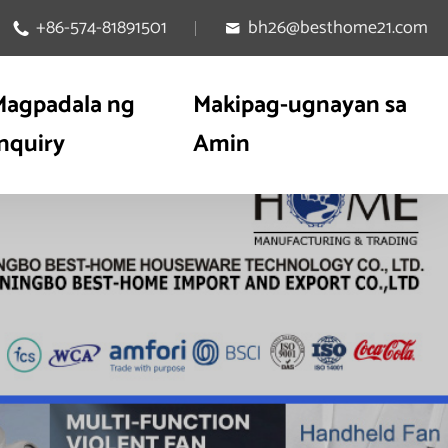
+86-574-81891501
bh26@besthome21.com


Magpadala ng
Makipag-ugnayan sa
Inquiry
Amin