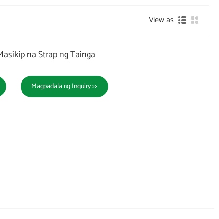
View as
asikip na Strap ng Tainga
Magpadala ng Inquiry >>