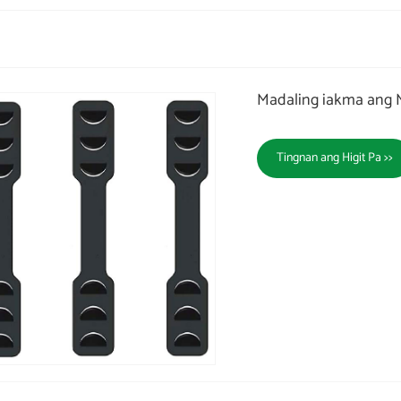
Madaling iakma ang M
Tingnan ang Higit Pa >>