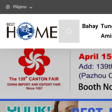
Pilipino

Bahay
Tun

Ami