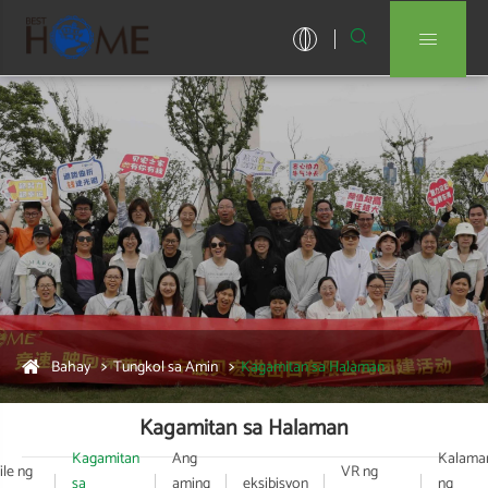


Bahay
Tungkol sa Amin
Kagamitan sa Halaman
Kagamitan sa Halaman
Kagamitan
Ang
Kalama
ile ng
VR ng
sa
aming
eksibisyon
ng