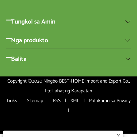
Tungkol sa Amin

Mga produkto

Balita

Copyright ©2020 Ningbo BEST-HOME Import and Export Co.,
Ltd.Lahat ng Karapatan
Links
|
Sitemap
|
RSS
|
XML
|
Patakaran sa Privacy
|
X