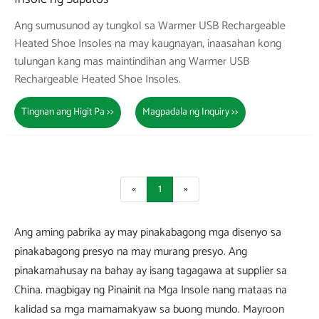
Ang sumusunod ay tungkol sa Warmer USB Rechargeable
Heated Shoe Insoles na may kaugnayan, inaasahan kong
tulungan kang mas maintindihan ang Warmer USB
Rechargeable Heated Shoe Insoles.
Tingnan ang Higit Pa >>
Magpadala ng Inquiry >>
«
1
»
Ang aming pabrika ay may pinakabagong mga disenyo sa
pinakabagong presyo na may murang presyo. Ang
pinakamahusay na bahay ay isang tagagawa at supplier sa
China. magbigay ng Pinainit na Mga Insole nang mataas na
kalidad sa mga mamamakyaw sa buong mundo. Mayroon