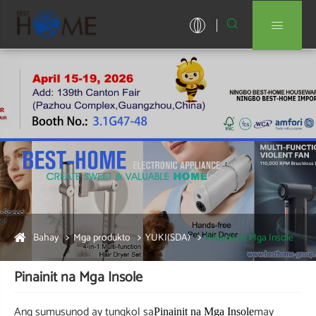


Bahay
Mga produkto
YUKI(SDA)
Pinainit na Mga Insole
Pinainit na Mga Insole
Ang sumusunod ay tungkol sa
may
Pinainit na Mga Insole