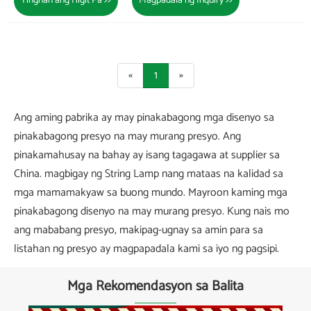
Tingnan ang Higit Pa >>
Magpadala ng Inquiry >>
«
1
»
Ang aming pabrika ay may pinakabagong mga disenyo sa
pinakabagong presyo na may murang presyo. Ang
pinakamahusay na bahay ay isang tagagawa at supplier sa
China. magbigay ng String Lamp nang mataas na kalidad sa
mga mamamakyaw sa buong mundo. Mayroon kaming mga
pinakabagong disenyo na may murang presyo. Kung nais mo
ang mababang presyo, makipag-ugnay sa amin para sa
listahan ng presyo ay magpapadala kami sa iyo ng pagsipi.
Mga Rekomendasyon sa Balita