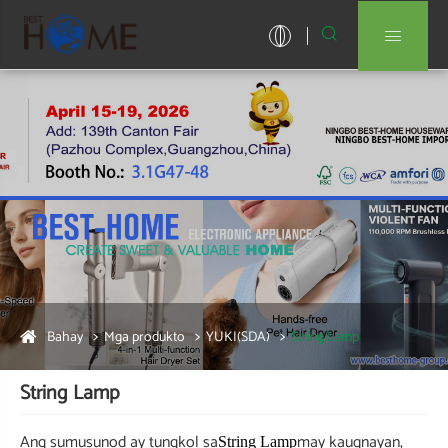


Bahay
Mga produkto
YUKI(SDA)
String Lamp
String Lamp
Ang sumusunod ay tungkol sa
may kaugnayan,
String Lamp