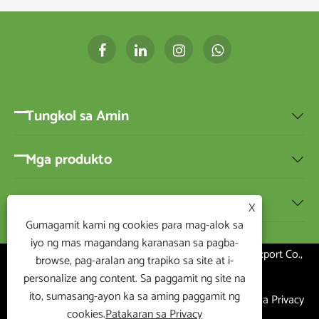
Tungkol sa Amin

Mga produkto

Balita

X
Gumagamit kami ng cookies para mag-alok sa
iyo ng mas magandang karanasan sa pagba-
Copyright ©2020 Ningbo BEST-HOME Import and Export Co.,
browse, pag-aralan ang trapiko sa site at i-
Ltd.Lahat ng Karapatan
personalize ang content. Sa paggamit ng site na
ito, sumasang-ayon ka sa aming paggamit ng
Links
|
Sitemap
|
RSS
|
XML
|
Patakaran sa Privacy
cookies.
Patakaran sa Privacy