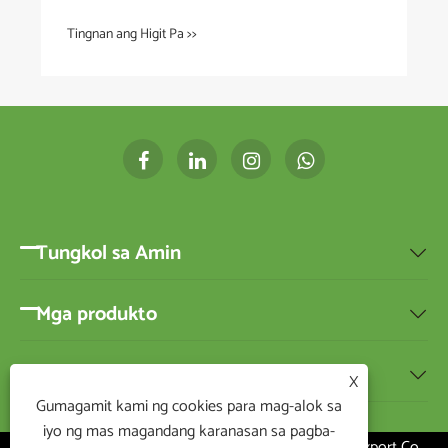
Tingnan ang Higit Pa >>
Tungkol sa Amin

Mga produkto

Balita

X
Gumagamit kami ng cookies para mag-alok sa
iyo ng mas magandang karanasan sa pagba-
Copyright ©2020 Ningbo BEST-HOME Import and Export Co.,